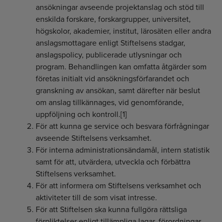
ansökningar avseende projektanslag och stöd till
enskilda forskare, forskargrupper, universitet,
högskolor, akademier, institut, lärosäten eller andra
anslagsmottagare enligt Stiftelsens stadgar,
anslagspolicy, publicerade utlysningar och
program. Behandlingen kan omfatta åtgärder som
företas initialt vid ansökningsförfarandet och
granskning av ansökan, samt därefter när beslut
om anslag tillkännages, vid genomförande,
uppföljning och kontroll.[1]
För att kunna ge service och besvara förfrågningar
avseende Stiftelsens verksamhet.
För interna administrationsändamål, intern statistik
samt för att, utvärdera, utveckla och förbättra
Stiftelsens verksamhet.
För att informera om Stiftelsens verksamhet och
aktiviteter till de som visat intresse.
För att Stiftelsen ska kunna fullgöra rättsliga
förpliktelser enligt tillämpliga lagar, förordningar