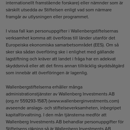
internationellt framstående forskare) eller nämnder som är
särskilt utsedda av Stiftelsen enligt vad som närmare
framgår av utlysningen eller programmet.
I vissa fall kan personuppgifter i Wallenbergstiftelsernas
verksamhet komma att överföras till länder utanför det
Europeiska ekonomiska samarbets­området (EES). Om så
sker ska sådan överföring ske i enlighet med gällande
lagstiftning och kräver att landet i fråga har en adekvat
skyddsnivå eller att det finns annan tillräcklig skyddsåtgärd
som innebär att överföringen är lagenlig.
Wallenbergstiftelserna erhåller många
administrationstjänster av Wallenberg Investments AB
(org.nr 559293-1587) (www.wallenberginvestments.com)
avseende anslags- och stiftelseverksamheten, inbegripet
kapitalförvaltning. I den mån tjänsterna medför att
Wallenberg Investments AB behandlar personuppgifter för
Stiftelsens räkning så är Wallenberg Investments AB