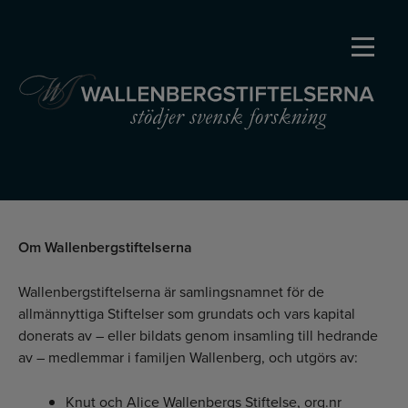
Huvudmeny
INTEGRITETSPOLICY
Om Wallenbergstiftelserna
Wallenbergstiftelserna är samlingsnamnet för de
allmännyttiga Stiftelser som grundats och vars kapital
donerats av – eller bildats genom insamling till hedrande
av – medlemmar i familjen Wallenberg, och utgörs av:
Knut och Alice Wallenbergs Stiftelse, org.nr