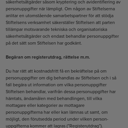
säkerhetsåtgärder såsom kryptering och avidentifiering av
person­uppgifter när lämpligt. Om någon av Stiftelserna
anlitar en utomstående samarbetspartner för att stödja
Stiftelsens verksamhet säkerställer Stiftelsen att parten
tillämpar motsvarande tekniska och organisatoriska
säkerhetsåtgärder och endast behandlar personuppgifter
på det sätt som Stiftelsen har godkänt.
Begäran om registerutdrag, rättelse m.m.
Du har rätt att kostnadsfritt få en bekräftelse på om
personuppgifter om dig behandlas av Stiftelsen och i så
fall begära ut information om vilka personuppgifter
Stiftelsen behandlar, varifrån dessa personuppgifter har
hämtats, ändamålen med behandlingen, till vilka
mottagare eller kategorier av mottagare
personuppgifterna har eller kan lämnas ut samt, om
möjligt, den förutsedda period under vilken person­
uppgifterna kommer att lagras (”Registerutdrag”).