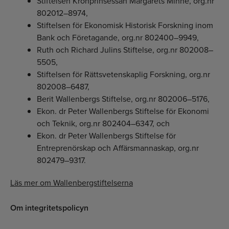
Stiftelsen Kronprinsessan Margarets Minne, org.nr
802012–8974,
Stiftelsen för Ekonomisk Historisk Forskning inom
Bank och Företagande, org.nr 802400–9949,
Ruth och Richard Julins Stiftelse, org.nr 802008–
5505,
Stiftelsen för Rättsvetenskaplig Forskning, org.nr
802008–6487,
Berit Wallenbergs Stiftelse, org.nr 802006–5176,
Ekon. dr Peter Wallenbergs Stiftelse för Ekonomi
och Teknik, org.nr 802404–6347, och
Ekon. dr Peter Wallenbergs Stiftelse för
Entreprenörskap och Affärsmannaskap, org.nr
802479–9317.
Läs mer om Wallenbergstiftelserna
Om integritetspolicyn